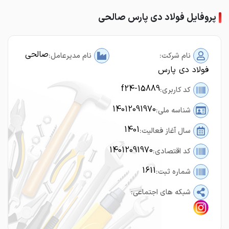
پروفایل فولاد دی پارس صالحی
صالحی
نام شرکت:
نام مدیرعامل:
فولاد دی پارس
f24-15889
کد کاربری:
14012091970
شناسه ملی:
1401
سال آغاز فعالیت:
14012091970
کد اقتصادی:
1611
شماره ثبت:
شبکه های اجتماعی: