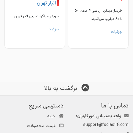
انبار تهران
برای کسب اطلاعات بیشتر با شماره های زیر تماس
برای کسب اطلاعات بیشتر با شماره های زی
خریدار میلگرد ال سی 4 ماهه، 50
خریدار میلگرد تحویل انبار تهران
تا 60 میلیارد میباشیم.
جزئیات ...
جزئیات ...
https://foolad24.com/dashboard/user/15889
foolad24.com/dashboard/user/15889
برگشت به بالا
تماس با ما
دسترسی سریع
واحد پشتیبانی امور کاربران:
خانه
support@foolad24.com
قیمت محصولات