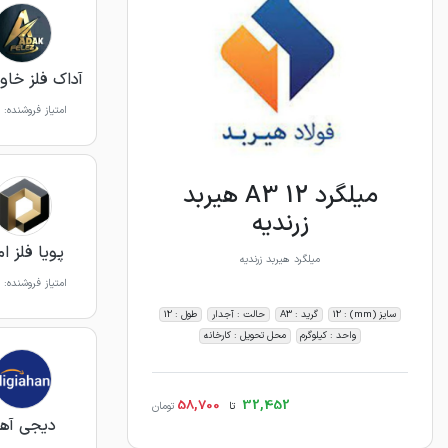
آداک فلز خاور
امتیاز فروشنده:
میلگرد 12 A3 هیربد
زرندیه
پویا فلز ا
میلگرد هیربد زرندیه
امتیاز فروشنده:
سایز (mm) : 12
گرید : A3
حالت : آجدار
طول : 12
واحد : کیلوگرم
محل تحویل : کارخانه
58,700
32,452
تا
تومان
دیجی آه