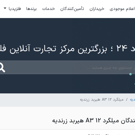
اعلام موجودی
خریداران
تأمین‌کنندگان
خدمات
برندها
فلزپدیا
ارت آنلاین فلزات
یه
میلگرد 12 A3 هیربد زرندیه
رد 12 A3 هیربد زرندیه