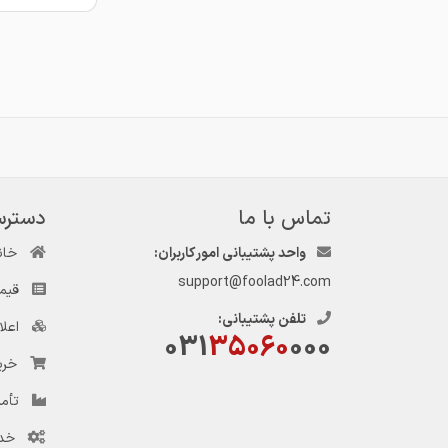
تماس با ما
دسترس
واحد پشتیبانی امور کاربران:
خان
support@foolad24.com
قیم
تلفن پشتیبانی:
اعل
031
35060
000
خری
تأمی
خد