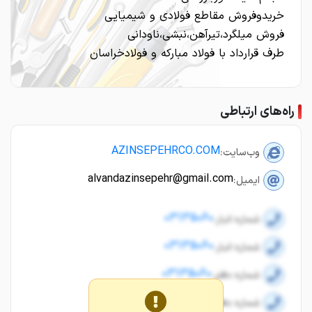
خریدوفروش مقاطع فولادی و شیمیایی
فروش میلگرد،تیرآهن،نبشی،ناودانی
طرف قرارداد با فولاد مبارکه و فولادخراسان
راه‌های ارتباطی
AZINSEPEHRCO.COM
وب‌سایت:
alvandazinsepehr@gmail.com
ایمیل:
03135060
شماره انبار:
03135060
شماره انبار:
03135060
شماره دفتر:
03135060
شماره دفتر: