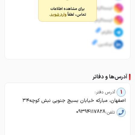
اینستاگرام:
برای مشاهده اطلاعات
تماس، لطفاً
وارد شوید
.
اینستاگرام:
تلگرام:
لینکدین:
آدرس‌ها و دفاتر
1
آدرس دفتر:
اصفهان، مبارکه خیابان بسیج جنوبی نبش کوچه۳۴
09394117828
تلفن: