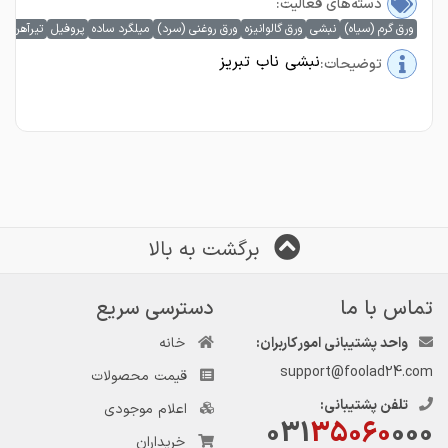
دسته‌های فعالیت:
ورق گرم (سیاه)
نبشی
ورق گالوانیزه
ورق روغنی (سرد)
میلگرد ساده
پروفیل
تیرآهن
ل
نبشی ناب تبریز
توضیحات:
برگشت به بالا
تماس با ما
دسترسی سریع
واحد پشتیبانی امور کاربران:
خانه
support@foolad24.com
قیمت محصولات
تلفن پشتیبانی:
اعلام موجودی
031
35060
000
خریداران