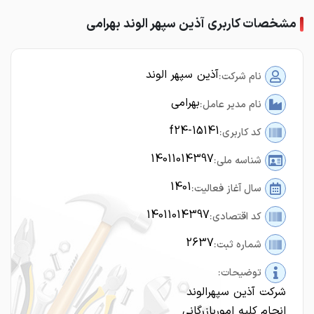
مشخصات کاربری آذین سپهر الوند بهرامی
آذین سپهر الوند
نام شرکت:
بهرامی
نام مدیر عامل:
f24-15141
کد کاربری:
14011014397
شناسه ملی:
1401
سال آغاز فعالیت:
14011014397
کد اقتصادی:
2637
شماره ثبت:
توضیحات:
شرکت آذین سپهرالوند
انجام کلیه اموربازرگانی