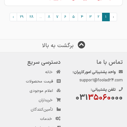
›
29
28
...
8
7
6
5
4
3
2
1
‹
برگشت به بالا
تماس با ما
دسترسی سریع
واحد پشتیبانی امور کاربران:
خانه
support@foolad24.com
قیمت محصولات
تلفن پشتیبانی:
اعلام موجودی
031
35060
000
خریداران
تأمین‌کنندگان
خدمات