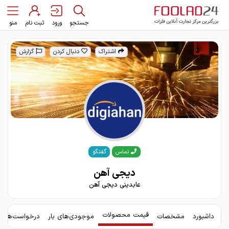
جستجو
ورود
ثبت نام
منو
اشتراک
دنبال کردن
گزارش
گفتگو
تماس
دیجی آهن
عابدینی دیجی آهن
قیمت محصولات
داشبورد
مشخصات
موجودی‌های بار
درخواست‌های 