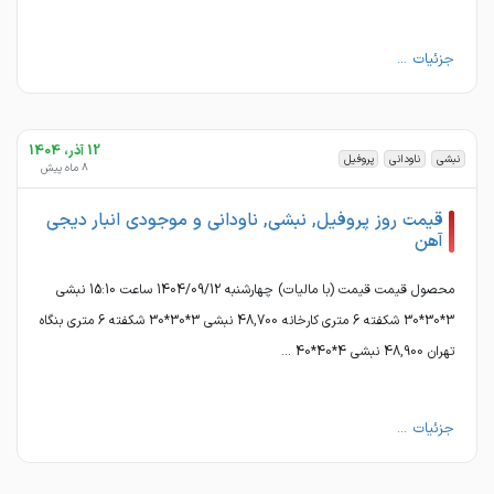
جزئیات ...
12 آذر، 1404
نبشی
ناودانی
پروفیل
8 ماه پیش
قیمت روز پروفیل, نبشی, ناودانی و موجودی انبار دیجی
آهن
محصول قیمت قیمت (با مالیات) چهارشنبه 1404/09/12 ساعت 15:10 نبشی
3*30*30 شکفته 6 متری کارخانه 48,700 نبشی 3*30*30 شکفته 6 متری بنگاه
تهران 48,900 نبشی 4*40*40 ...
جزئیات ...