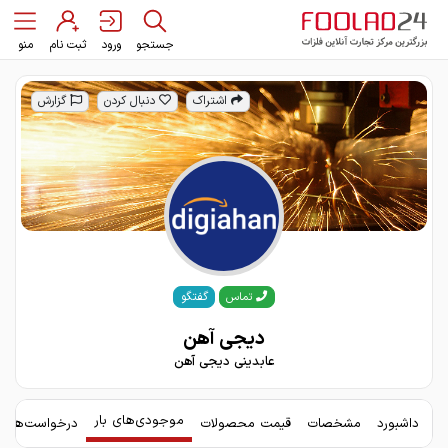
جستجو
ورود
ثبت نام
منو
اشتراک
دنبال کردن
گزارش
گفتگو
تماس
دیجی آهن
عابدینی دیجی آهن
موجودی‌های بار
داشبورد
مشخصات
قیمت محصولات
درخواست‌های 