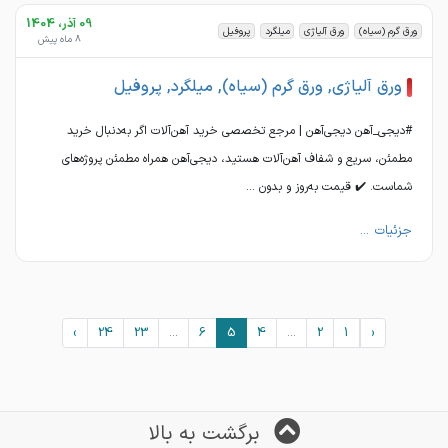
09 آذر، 1404
ورق گرم (سیاه)
ورق آلیاژی
میلگرد
پروفیل
8 ماه پیش
ورق آلیاژی, ورق گرم (سیاه), میلگرد, پروفیل
#دیجی_آهن دیجی‌آهن | مرجع تخصصی خرید آهن‌آلات اگر به‌دنبال خرید
مطمئن، سریع و شفاف آهن‌آلات هستید، دیجی‌آهن همراه مطمئن پروژه‌های
شماست. ✔️ قیمت به‌روز و بدون ...
جزئیات ...
›
24
23
...
6
5
4
...
2
1
‹
برگشت به بالا