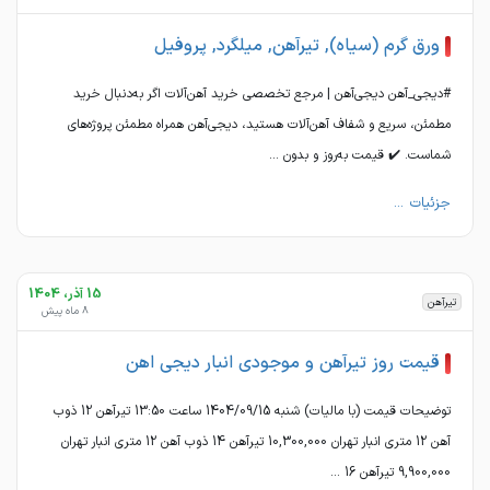
ورق گرم (سیاه), تیرآهن, میلگرد, پروفیل
#دیجی_آهن دیجی‌آهن | مرجع تخصصی خرید آهن‌آلات اگر به‌دنبال خرید
مطمئن، سریع و شفاف آهن‌آلات هستید، دیجی‌آهن همراه مطمئن پروژه‌های
شماست. ✔️ قیمت به‌روز و بدون ...
جزئیات ...
15 آذر، 1404
تیرآهن
8 ماه پیش
قیمت روز تیرآهن و موجودی انبار دیجی اهن
توضیحات قیمت (با مالیات) شنبه 1404/09/15 ساعت 13:50 تیرآهن 12 ذوب
آهن 12 متری انبار تهران 10,300,000 تیرآهن 14 ذوب آهن 12 متری انبار تهران
9,900,000 تیرآهن 16 ...