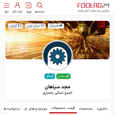
جستجو
ورود
ثبت نام
منو
اشتراک
دنبال کردن
گزارش
گفتگو
تماس
مجد سپاهان
خسرو استکی بختیاری
قیمت محصولات
داشبورد
مشخصات
موجودی‌های بار
درخواست‌های 