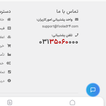
تماس با ما
دسترس
واحد پشتیبانی امور کاربران:
خان
support@foolad24.com
قیم
تلفن پشتیبانی:
اعل
031
35060
000
خری
تأمی
خد
تماس
دربا
© کلیه حقوق این وب‌سایت و سرویس‌های آن متعلق به سامانه فولاد ۲۴ است.