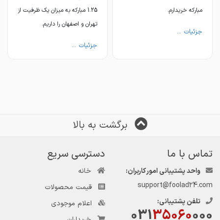
مبارکه خریدارم.
1.25 مبارکه به میزان یک ظرفیت از
تهران و اصفهان را داریم.
جزئیات ...
جزئیات ...
برگشت به بالا
تماس با ما
دسترسی سریع
واحد پشتیبانی امور کاربران:
خانه
support@foolad24.com
قیمت محصولات
تلفن پشتیبانی:
اعلام موجودی
031
35060
000
خریداران