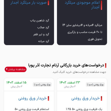
اعلام موجودی میلگرد
صورت بار میلگرد آجدار
آجدار
میلگرد #میانه و #نیشابور سایز 14
تا 20 قیمت مناسب و بارگیری
تحویل فوری
09143220664 041-33869363
درخواست‌های خرید بازرگانی آرتام تجارت آذر پویا
مشاهده بیشتر
جهت مشاهده درخواست‌های خرید کلیک کنید.
23 اسفند، 1402
15 اسفند، 1402
ورق روغنی (سرد)
ورق روغنی (سرد)
2 سال پیش
2 سال پیش
خریدار ورق روغنی
خریدار ورق روغنی
یک ظرفیت ورق روغنی 50 1.25
استعلام قیمت ورق روغنی 50