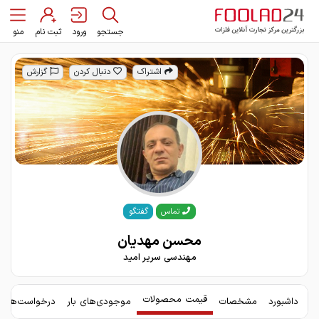
جستجو
ورود
ثبت نام
منو
اشتراک
دنبال کردن
گزارش
گفتگو
تماس
محسن مهدیان
مهندسی سریر امید
قیمت محصولات
داشبورد
مشخصات
موجودی‌های بار
درخواست‌های 