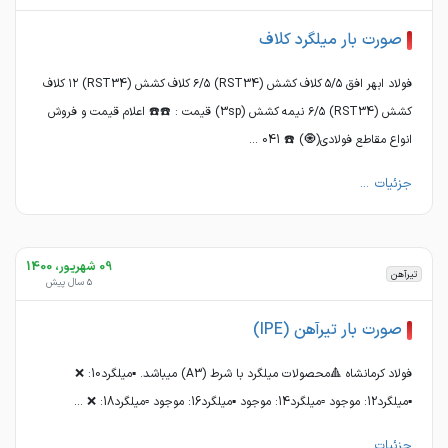
صورت بار میلگرد کلاف
فولاد ابهر افق ۵/۵ کلاف کشش (RST34) ۶/۵ کلاف کشش (RST34) ۱۲ کلاف
کشش (RST34) ۶/۵ نیمه کشش (3sp) قیمت : ☎️☎️ اعلام قیمت و فروش
انواع مقاطع فولادی(🧿) ☎️ 041 ...
جزئیات ...
09 شهریور، 1400
تیرآهن
5 سال پیش
صورت بار تیرآهن (IPE)
فولاد کرمانشاه 🔺محصولات میلگرد با شرط (A3) میباشد. ▪️میلگرد10: ❌
▪️میلگرد12: موجود ▫️میلگرد14: موجود ▪️میلگرد16: موجود ▫️میلگرد18: ❌ ...
جزئیات ...