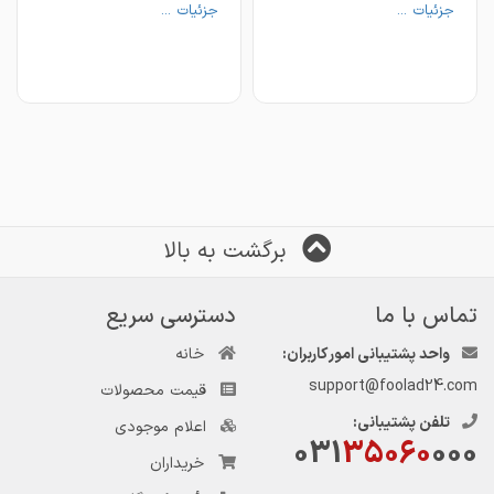
جزئیات ...
جزئیات ...
برگشت به بالا
تماس با ما
دسترسی سریع
واحد پشتیبانی امور کاربران:
خانه
support@foolad24.com
قیمت محصولات
تلفن پشتیبانی:
اعلام موجودی
031
35060
000
خریداران
📌https://instagram.com/ahanresan
📌https://instagram.com/ahanresan