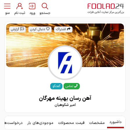
جستجو
ورود
ثبت نام
منو
اشتراک
دنبال کردن
گزارش
گفتگو
تماس
آهن رسان بهینه مهرگان
امیر شکوهیان
داشبورد
مشخصات
قیمت محصولات
موجودی‌های بار
درخواست‌های 