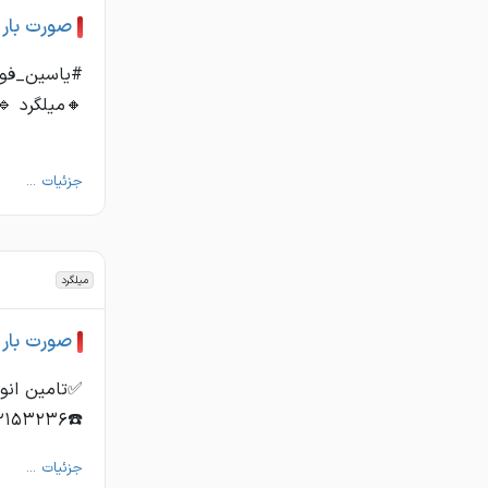
صورت بار 
#یاسین_فولا
🔸میلگرد 🔹هاش 🔸ستونی ☎️36
جزئیات ...
میلگرد
صورت بار 
✅تامین انو
☎️۰۲۱۵۳۲۳۶ ☎️۰۲۱۵۴۸۵۷۰۰۰ 🆔https://t.me/yasinfoolad۰۲۱۵۳۲۳۶ 📌https://www.in ...
جزئیات ...