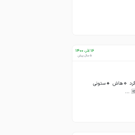
16 آذر، 1400
5 سال پیش
لگرد 🔹هاش 🔸ستونی