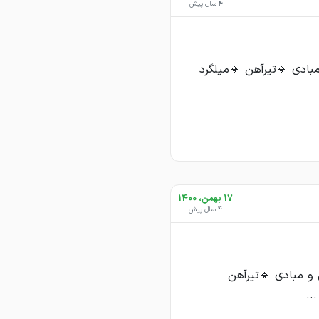
4 سال پیش
بادی 🔹تیرآهن 🔸میلگرد
17 بهمن، 1400
4 سال پیش
و مبادی 🔹تیرآهن