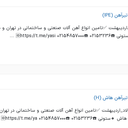
رآهن (IPE)
اردیبهشت ✅تامین انواع آهن آلات صنعتی و ساختمانی در تهران و م
021 🆔https://t.me/yasi ...
یرآهن هاش (H)
د_اردیبهشت ✅تامین انواع آهن آلات صنعتی و ساختمانی در تهران 
021532 ☎️02154857000 🆔https://t.me/ya ...