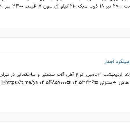
میلگرد آجدار
د_اردیبهشت ✅تامین انواع آهن آلات صنعتی و ساختمانی در تهران 
021532 ☎️02154857000 🆔https://t.me/ya ...