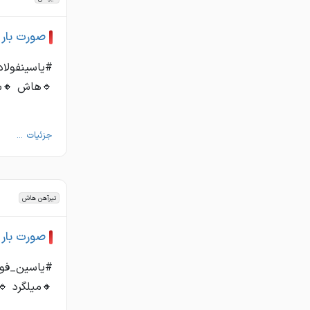
صورت بار تی
#یاسینفولاد
🔹هاش 🔸ستونی ☎️02153236 ☎️54857000
جزئیات ...
تیرآهن هاش
صورت بار ت
#یاسین_فولا
🔸میلگرد 🔹هاش 🔸ستونی ☎️36