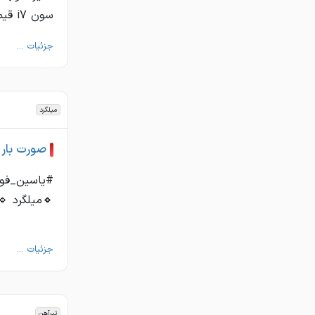
سون i7 قیمت 2800 تیر 18 ذوب سبک 210 کیلو آی سون i7 قیمت 3400 تیر 20 ...
جزئیات ...
میلگرد
صورت بار 
#یاسین_فولا
🔸میلگرد 🔹هاش 🔸ستونی ☎️36
جزئیات ...
تیرآهن