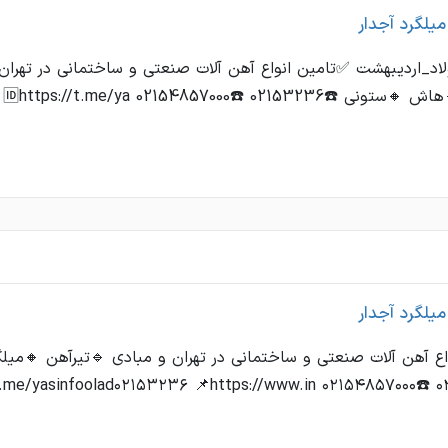
میلگرد آجدار
د_اردیبهشت ✅تامین انواع آهن آلات صنعتی و ساختمانی در تهران 
021532 ☎️02154857000 🆔https://t.me/ya ...
میلگرد آجدار
اع آهن آلات صنعتی و ساختمانی در تهران و مبادی 🔹تیرآهن 🔸می