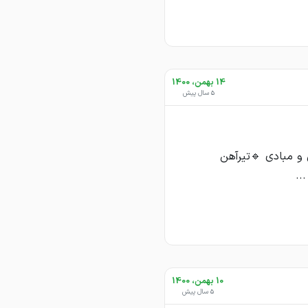
14 بهمن، 1400
5 سال پیش
و مبادی 🔹تیرآهن
10 بهمن، 1400
5 سال پیش