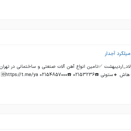
میلگرد آجدار
د_اردیبهشت ✅تامین انواع آهن آلات صنعتی و ساختمانی در تهران 
021532 ☎️02154857000 🆔https://t.me/ya ...