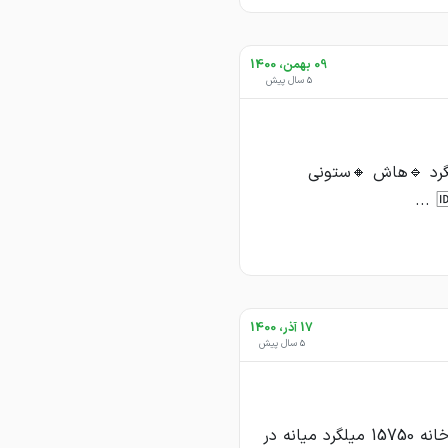
09 بهمن، 1400
5 سال پیش
لگرد 🔹هاش 🔸ستونی
17 آذر، 1400
5 سال پیش
#یاسین_فولاد_اردیبهشت میلگرد هیربد در کارخانه 15750 میلگرد نیشابور در کارخانه 15750 میلگرد میانه در