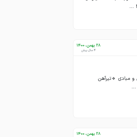
28 بهمن، 1400
4 سال پیش
و مبادی 🔹تیرآهن
28 بهمن، 1400