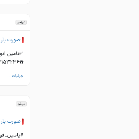
تیرآهن
صورت بار تی
✅تامین انو
☎️02153236 ☎️02154857000 🆔https://t.me/yasinfoolad02153236 📌https ...
جزئیات ...
میلگرد
صورت بار 