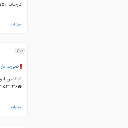
کارخانه 15750 ☎️02153236 ☎️02154857000 🆔 ...
جزئیات ...
میلگرد
صورت بار 
✅تامین انو
☎️02153236 ☎️02154857000 🆔https://t.me/yasinfoolad02153236 📌https ...
جزئیات ...