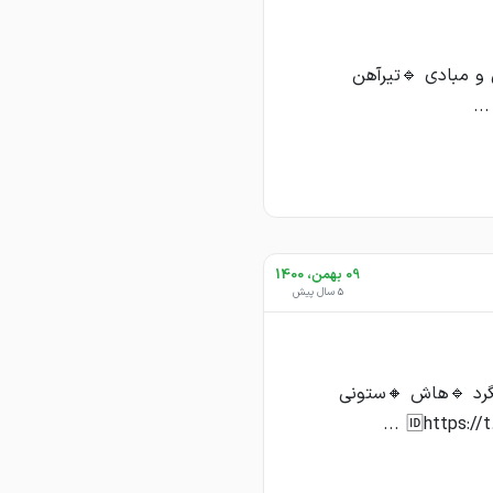
و مبادی 🔹تیرآهن
09 بهمن، 1400
5 سال پیش
لگرد 🔹هاش 🔸ستونی