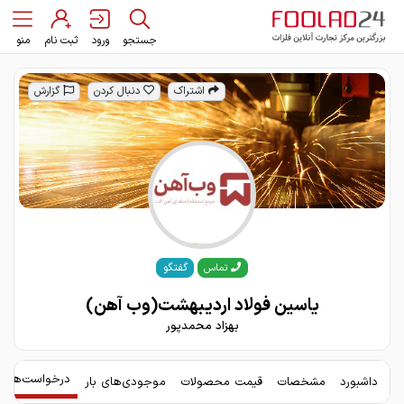
جستجو
ورود
ثبت نام
منو
اشتراک
دنبال کردن
گزارش
گفتگو
تماس
یاسین فولاد اردیبهشت(وب آهن)
بهزاد محمدپور
درخواست‌های 
داشبورد
مشخصات
قیمت محصولات
موجودی‌های بار