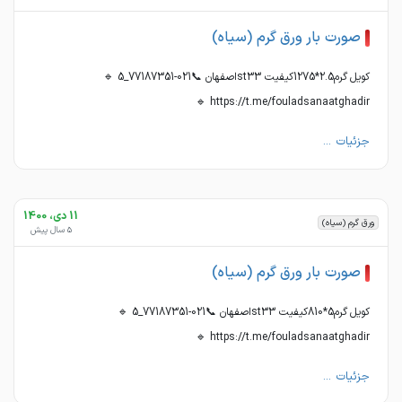
صورت بار ورق گرم (سیاه)
کویل گرم2.5*1275کیفیت st33اصفهان 📞021-77187351_5 🔹
https://t.me/fouladsanaatghadir 🔹
جزئیات ...
11 دی، 1400
ورق گرم (سیاه)
5 سال پیش
صورت بار ورق گرم (سیاه)
کویل گرم5*810کیفیت st33اصفهان 📞021-77187351_5 🔹
https://t.me/fouladsanaatghadir 🔹
جزئیات ...