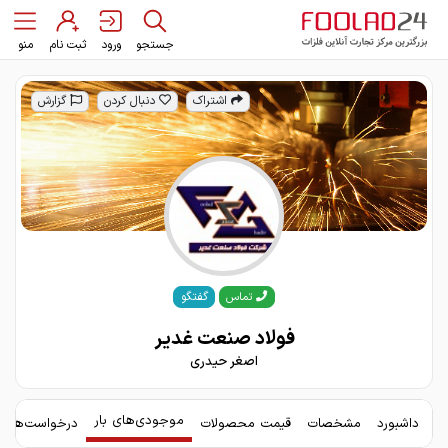
جستجو
ورود
ثبت نام
منو
اشتراک
دنبال کردن
گزارش
گفتگو
تماس
فولاد صنعت غدیر
اصغر حیدری
موجودی‌های بار
داشبورد
مشخصات
قیمت محصولات
درخواست‌های 