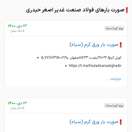
صورت بارهای فولاد صنعت غدیر اصغر حیدری
13 دی، 1400
ورق گرم (سیاه)
5 سال پیش
صورت بار ورق گرم (سیاه)
کویل گرم2.5*910کیفیت st33اصفهان 📞021-77187351_5 🔹
https://t.me/fouladsanaatghadir 🔹
جزئیات ...
13 دی، 1400
ورق گرم (سیاه)
5 سال پیش
صورت بار ورق گرم (سیاه)