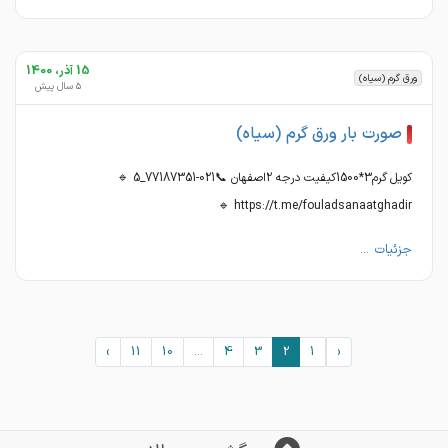
15 آذر، 1400
ورق گرم (سیاه)
5 سال پیش
صورت بار ورق گرم (سیاه)
کویل گرم3*1500کیفیت درجه 2اصفهان 📞021-77187351_5 🔹
https://t.me/fouladsanaatghadir 🔹
جزئیات ...
›
11
10
...
4
3
2
1
‹