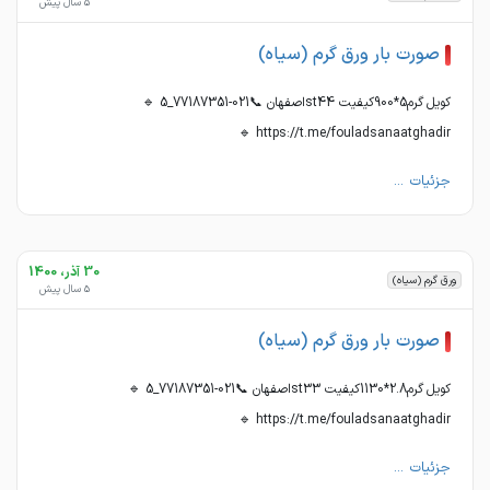
5 سال پیش
صورت بار ورق گرم (سیاه)
کویل گرم5*900کیفیت st44اصفهان 📞021-77187351_5 🔹
https://t.me/fouladsanaatghadir 🔹
جزئیات ...
30 آذر، 1400
ورق گرم (سیاه)
5 سال پیش
صورت بار ورق گرم (سیاه)
کویل گرم2.8*1130کیفیت st33اصفهان 📞021-77187351_5 🔹
https://t.me/fouladsanaatghadir 🔹
جزئیات ...