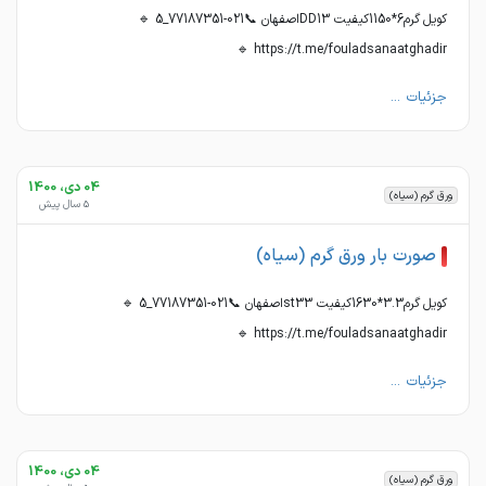
کویل گرم6*1150کیفیت DD13اصفهان 📞021-77187351_5 🔹
https://t.me/fouladsanaatghadir 🔹
جزئیات ...
04 دی، 1400
ورق گرم (سیاه)
5 سال پیش
صورت بار ورق گرم (سیاه)
کویل گرم3.3*1630کیفیت st33اصفهان 📞021-77187351_5 🔹
https://t.me/fouladsanaatghadir 🔹
جزئیات ...
04 دی، 1400
ورق گرم (سیاه)