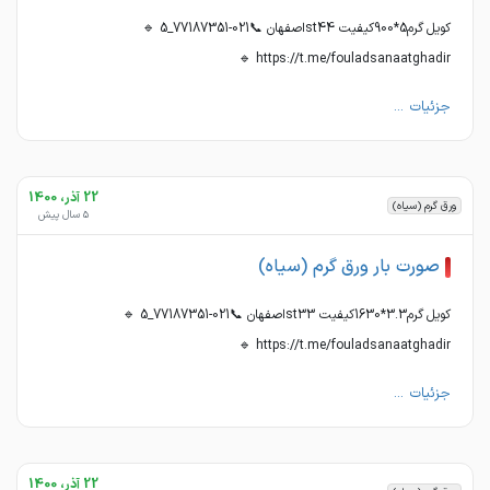
کویل گرم5*900کیفیت st44اصفهان 📞021-77187351_5 🔹
https://t.me/fouladsanaatghadir 🔹
جزئیات ...
22 آذر، 1400
ورق گرم (سیاه)
5 سال پیش
صورت بار ورق گرم (سیاه)
کویل گرم3.3*1630کیفیت st33اصفهان 📞021-77187351_5 🔹
https://t.me/fouladsanaatghadir 🔹
جزئیات ...
22 آذر، 1400