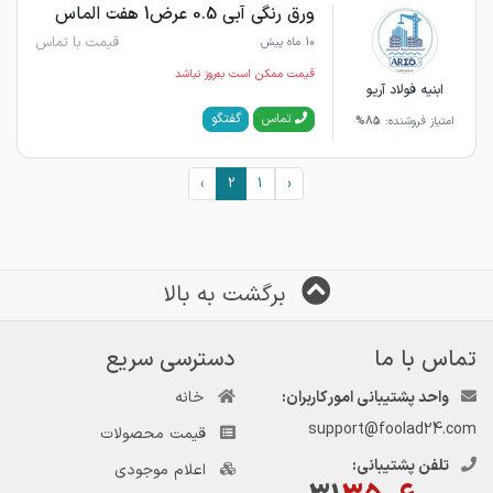
ورق رنگی آبی 0.5 عرض1 هفت الماس
قیمت با تماس
10 ماه پیش
قیمت ممکن است به‌روز نباشد
ابنیه فولاد آریو
گفتگو
تماس
امتیاز فروشنده:
85%
›
2
1
‹
برگشت به بالا
تماس با ما
دسترسی سریع
واحد پشتیبانی امور کاربران:
خانه
support@foolad24.com
قیمت محصولات
تلفن پشتیبانی:
اعلام موجودی