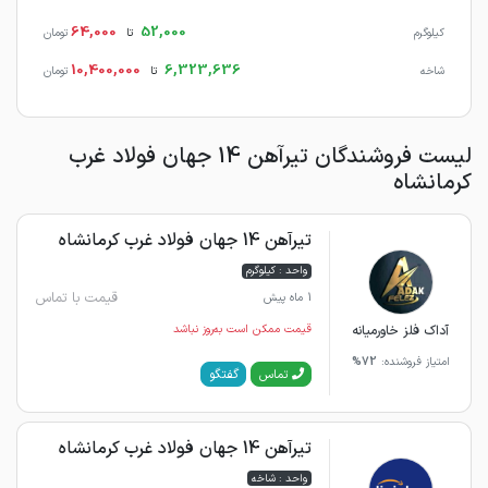
64,000
52,000
کیلوگرم
تا
تومان
10,400,000
6,323,636
شاخه
تا
تومان
لیست فروشندگان تیرآهن 14 جهان فولاد غرب
کرمانشاه
تیرآهن 14 جهان فولاد غرب کرمانشاه
واحد : کیلوگرم
قیمت با تماس
1 ماه پیش
آداک فلز خاورمیانه
قیمت ممکن است به‌روز نباشد
امتیاز فروشنده:
72%
گفتگو
تماس
تیرآهن 14 جهان فولاد غرب کرمانشاه
واحد : شاخه