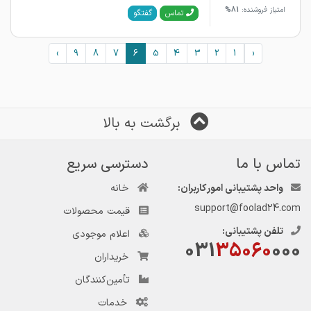
امتیاز فروشنده:
81%
گفتگو
تماس
›
9
8
7
6
5
4
3
2
1
‹
برگشت به بالا
تماس با ما
دسترسی سریع
واحد پشتیبانی امور کاربران:
خانه
support@foolad24.com
قیمت محصولات
تلفن پشتیبانی:
اعلام موجودی
031
35060
000
خریداران
تأمین‌کنندگان
خدمات