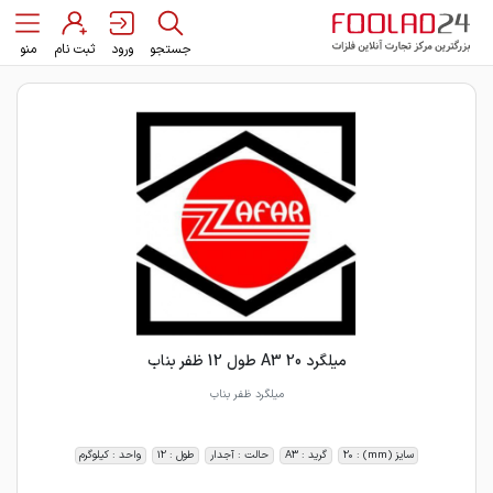
جستجو
ورود
ثبت نام
منو
میلگرد 20 A3 طول 12 ظفر بناب
میلگرد ظفر بناب
سایز (mm) : 20
گرید : A3
حالت : آجدار
طول : 12
واحد : کیلوگرم