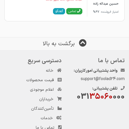
حسین عبداله زاده
گفتگو
تماس
امتیاز فروشنده:
67%
برگشت به بالا
تماس با ما
دسترسی سریع
واحد پشتیبانی امور کاربران:
خانه
support@foolad24.com
قیمت محصولات
تلفن پشتیبانی:
اعلام موجودی
031
35060
000
خریداران
تأمین‌کنندگان
خدمات
تماس با ما