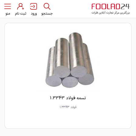
جستجو
ورود
ثبت نام
منو
تسمه فولاد 1.3343
فولاد 1.3343