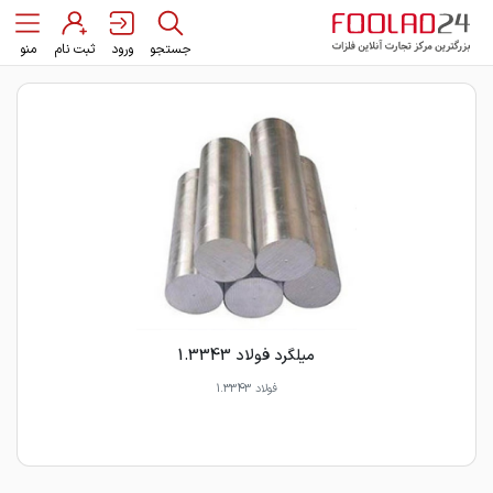
جستجو
ورود
ثبت نام
منو
میلگرد فولاد 1.3343
فولاد 1.3343