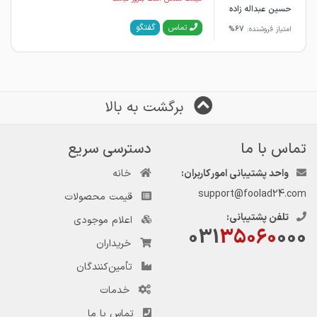
حسین عبداله زاده
گفتگو
تماس
امتیاز فروشنده:
67%
برگشت به بالا
تماس با ما
دسترسی سریع
واحد پشتیبانی امور کاربران:
خانه
support@foolad24.com
قیمت محصولات
تلفن پشتیبانی:
اعلام موجودی
031
35060
000
خریداران
تأمین‌کنندگان
خدمات
تماس با ما