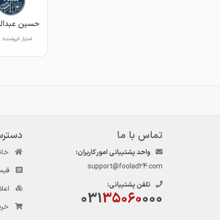
حسین عبداله
امتیاز فروشنده:
تماس با ما
دسترس
واحد پشتیبانی امور کاربران:
خان
support@foolad24.com
قیم
تلفن پشتیبانی:
اعل
031
35060
000
خری