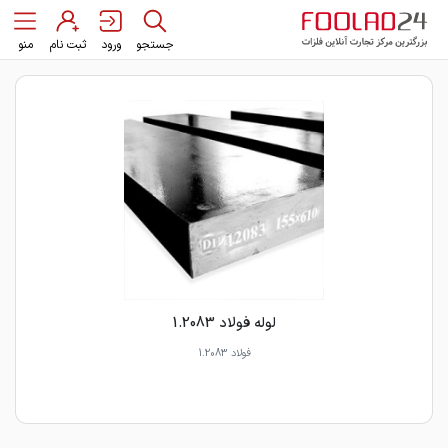
جستجو
ورود
ثبت نام
منو
لوله فولاد 1.2083
فولاد 1.2083