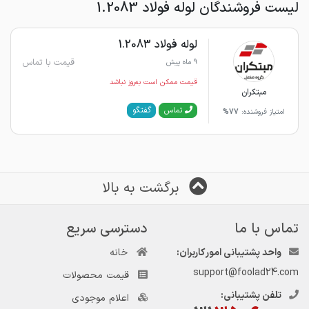
لیست فروشندگان لوله فولاد 1.2083
لوله فولاد 1.2083
قیمت با تماس
9 ماه پیش
قیمت ممکن است به‌روز نباشد
مبتکران
گفتگو
تماس
امتیاز فروشنده:
77%
برگشت به بالا
تماس با ما
دسترسی سریع
واحد پشتیبانی امور کاربران:
خانه
support@foolad24.com
قیمت محصولات
تلفن پشتیبانی:
اعلام موجودی