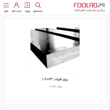
جستجو
ورود
ثبت نام
منو
ورق فولاد 1.2083
فولاد 1.2083