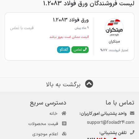
لیست فروشندگان ورق فولاد 1.2083
ورق فولاد 1.2083
قیمت با تماس
9 ماه پیش
قیمت ممکن است به‌روز نباشد
مبتکران
گفتگو
تماس
امتیاز فروشنده:
77%
برگشت به بالا
تماس با ما
دسترسی سریع
واحد پشتیبانی امور کاربران:
خانه
support@foolad24.com
قیمت محصولات
تلفن پشتیبانی:
اعلام موجودی