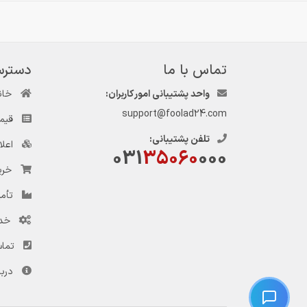
تماس با ما
دسترس
واحد پشتیبانی امور کاربران:
خان
support@foolad24.com
قیم
تلفن پشتیبانی:
اعل
031
35060
000
خری
تأمی
خد
تماس
دربا