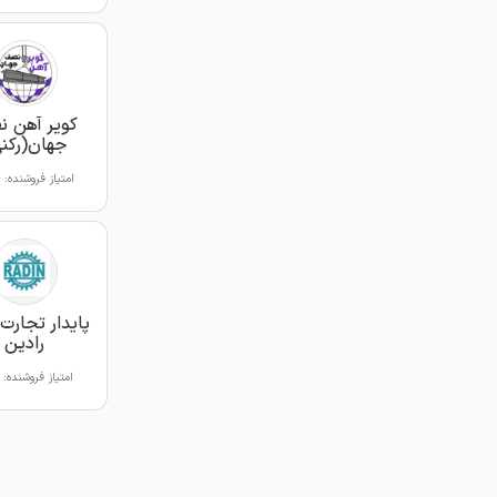
کویر آهن 
جهان(رکن
امتیاز فروشنده:
پایدار تجارت 
رادین
امتیاز فروشنده: