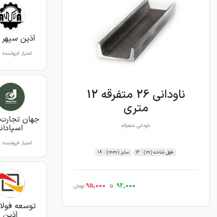
آذین سپهر ا
امتیاز فروشنده:
ناودانی 26 متفرقه 12
متری
جهان تجارت 
ناودانی متفرقه
اسپادانا
امتیاز فروشنده:
طول شاخه (m) : 12
سایز (mm) : 18
95,000
92,000
تا
تومان
توسعه فولاد
آذین