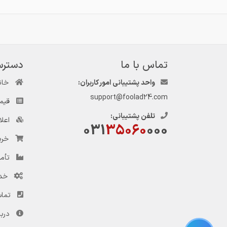
تماس با ما
دسترس
واحد پشتیبانی امور کاربران:
خان
support@foolad24.com
قیم
تلفن پشتیبانی:
اعل
031
35060
000
خری
تأمی
خد
تماس
دربا