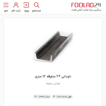
جستجو
ورود
ثبت نام
منو
ناودانی 26 متفرقه 12 متری
ناودانی متفرقه
طول شاخه (m) : 12
سایز (mm) : 18