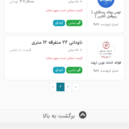
47,500
تومان
10 ماه پیش
قیمت ممکن است به‌روز نباشد
توس پولاد رستگاران (
پروفیل آنلاین )
گفتگو
تماس
امتیاز فروشنده:
71%
ناودانی 26 متفرقه 12 متری
قیمت با تماس
10 ماه پیش
قیمت ممکن است به‌روز نباشد
فولاد اتحاد نوین اروند
گفتگو
تماس
امتیاز فروشنده:
81%
›
2
1
‹
برگشت به بالا