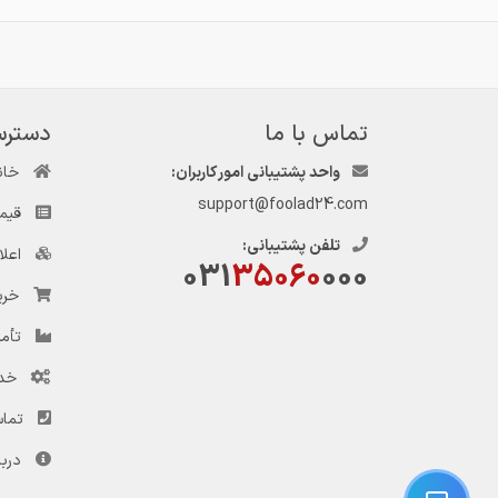
تماس با ما
دسترس
واحد پشتیبانی امور کاربران:
خان
support@foolad24.com
قیم
تلفن پشتیبانی:
اعل
031
35060
000
خری
تأمی
خد
تماس
دربا