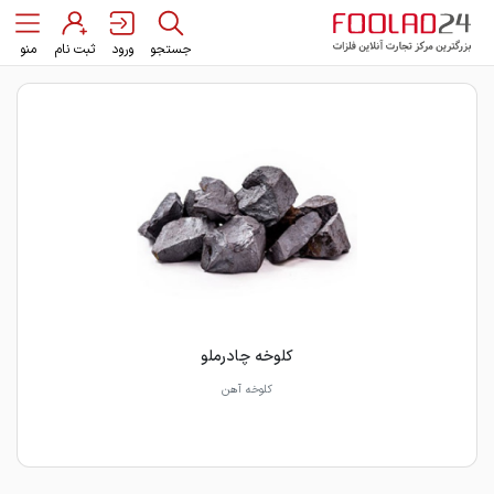
جستجو
ورود
ثبت نام
منو
کلوخه چادرملو
کلوخه آهن