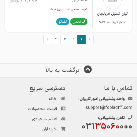
32,300
تومان
10 ماه پیش
قیمت ممکن است به‌روز نباشد
کیان استیل آذربایجان
گفتگو
تماس
امتیاز فروشنده:
71%
›
4
3
2
1
‹
برگشت به بالا
تماس با ما
دسترسی سریع
واحد پشتیبانی امور کاربران:
خانه
support@foolad24.com
قیمت محصولات
تلفن پشتیبانی:
اعلام موجودی
031
35060
000
خریداران