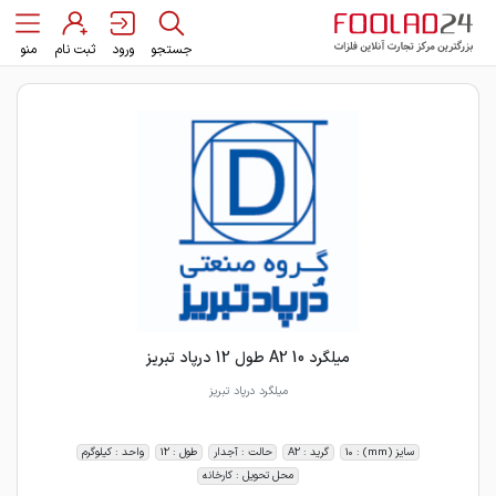
جستجو
ورود
ثبت نام
منو
میلگرد 10 A2 طول 12 درپاد تبریز
میلگرد درپاد تبریز
سایز (mm) : 10
گرید : A2
حالت : آجدار
طول : 12
واحد : کیلوگرم
محل تحویل : کارخانه