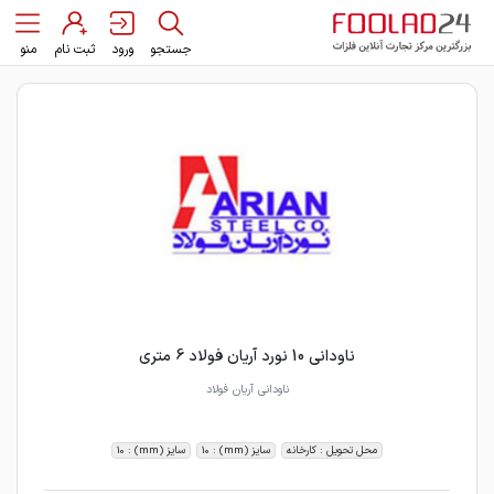
جستجو
ورود
ثبت نام
منو
ناودانی 10 نورد آریان فولاد 6 متری
ناودانی آریان فولاد
محل تحویل : کارخانه
سایز (mm) : 10
سایز (mm) : 10