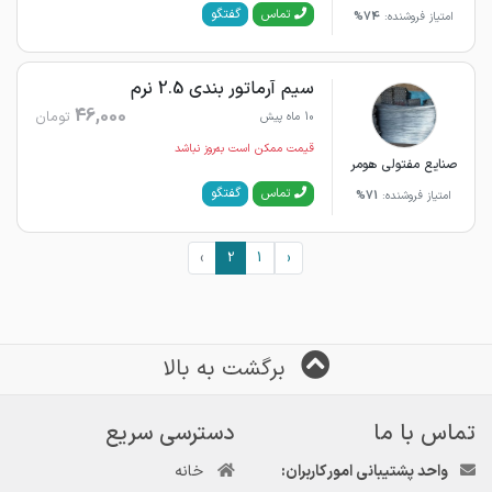
گفتگو
تماس
امتیاز فروشنده:
74%
سیم آرماتور بندی 2.5 نرم
46,000
تومان
10 ماه پیش
قیمت ممکن است به‌روز نباشد
صنایع مفتولی هومر
گفتگو
تماس
امتیاز فروشنده:
71%
›
2
1
‹
برگشت به بالا
تماس با ما
دسترسی سریع
واحد پشتیبانی امور کاربران:
خانه