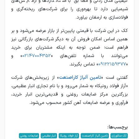
کیفیتی مثال‌زدنی و مطابق با استانداردها و آزمایش‌های
شیمیایی دارد تا بهره‌وری را برای شرکت‌های ریخته‌گری و
فولادسازی به ارمغان بیاورد.
کک در این شرکت با قیمتی پایین‌تر از بازار عرضه می‌شود و بر
همین اساس امکان فروش آن به دیگر شرکت‌های بازرگانی نیز
فراهم است؛ ضمن توجه به اینکه مشتریان برای خرید
می‌توانند با شماره تلفن‌های «
02147004352
» و
«
09122159377
» تماس بگیرند.
گفتنی است «
تامین آلیاژ کاراصنعت
» از زیربخش‌های شرکت
«آراز فولاد رونیکا» به شمار می‌رود و با نام تجاری انبار عظیمی،
بزرگترین مرکز ضایعات روغنی و قدیمی‌ترین انبار خرید،
فرآوری و عرضه ضایعات آهن کشور محسوب می‌شود.
برچسب‌ها:
کک متالورژی
تامین آلیاژ کاراصنعت
آراز فولاد رونیکا
انبار عظیمی
ضایعات روغنی