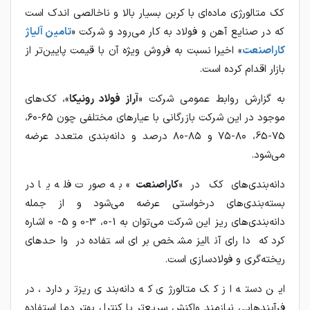
کک متالورژی ماده‌ای با کربن بسیار بالا و ناخالصی اندک است
که در صنایع آهن و فولاد به کار می‌رود و شرکت «
تامین آلیاژ
کاراصنعت
» اخیرا نسبت به فروش ویژه آن با قیمت پایین‌تر از
بازار اقدام کرده است.
به گزارش روابط عمومی شرکت «
آراز فولاد رونیکا
»، کک‌های
موجود در این شرکت بازرگانی با عیارهای مختلفی چون ۶۵-۶۰،
75-65، ۸۰-۷۵ و ۸۵-۸۰ درصد و دانه‌بندی متعدد عرضه
می‌شود.
دانه‌بندی‌های کک در «
کاراصنعت
» به صورت فله یا در
بسته‌بندی‌های درخواستی عرضه می‌شود و از جمله
دانه‌بندی‌های ریز این شرکت می‌توان به 1-0، 3-0 و 5- 0 اشاره
کرد که دارای آنالیز مشخص برای استفاده در واحدهای
ریخته‌گری و فولادسازی است.
این دسته از کک متالورژی که دانه‌بندی ریزتر دارد، در
فرآیندهایی نیازمند واکنش سریع‌تر یا کنترل بهتر دما استفاده