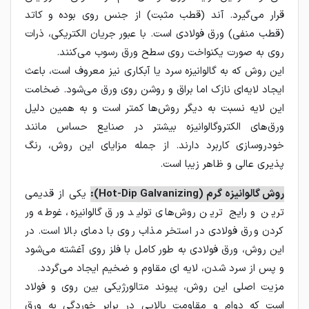
قرار می‌گیرد. آند (قطب مثبت) از جنس روی بوده و کاتد
(قطب منفی) ورق فولادی است. با عبور جریان الکتریکی، ذرات
روی به صورت یکنواخت روی سطح ورق رسوب می‌کنند.
این روش که به گالوانیزه سرد یا آبکاری نیز معروف است، باعث
ایجاد لایه‌ای نازک اما براق و روشن روی ورق می‌شود. ضخامت
این لایه نسبت به دیگر روش‌ها کمتر است و به همین دلیل
ورق‌های الکتروگالوانیزه بیشتر در صنایع حساس مانند
خودروسازی کاربرد دارند. از جمله مزایای این روش، رنگ
‌پذیری عالی و ظاهر زیبا است.
روش گالوانیزه گرم (Hot-Dip Galvanizing):
یکی از قدیمی‌
ترین و رایج‌ ترین روش‌های تولید ورق گالوانیزه، غوطه ‌ور
کردن ورق فولادی در استخر مذاب روی با دمای بالا است. در
این روش، ورق فولادی به طور کامل با فلز روی آغشته می‌شود
و پس از سرد شدن، لایه ‌ای مقاوم و ضخیم ایجاد می‌گردد.
مزیت اصلی این روش، پیوند متالورژیکی بین روی و فولاد
است که دوام و مقاومت بالایی در برابر خوردگی به ورق