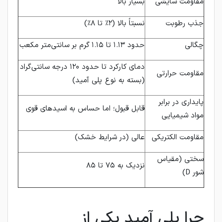
مقاومت سایشی
بسیار بالا
جذب رطوبت
نسبتاً بالا (۲٪ تا ۸٪)
چگالی
حدود ۱.۱۳ تا ۱.۱۵ گرم بر سانتی‌متر مکعب
دمای کارکرد تا حدود ۱۲۰ درجه سانتی‌گراد
مقاومت حرارتی
(بسته به نوع پلی آمید)
پایداری در برابر
قابل قبول؛ اما حساس به اسیدهای قوی
مواد شیمیایی
مقاومت الکتریکی
عالی (در شرایط خشک)
سختی (مقیاس
نزدیک به ۷۵ تا ۸۵
شور D)
چرا پلی آمید یکی از