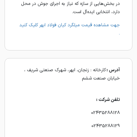
در بخش‌هایی از سازه که نیاز به اجرای جوش در محل
دارد، انتخابی ایده‌آل است.
جهت مشاهده قیمت میلگرد کیان فولاد ابهر کلیک کنید
.
آدرس :
کارخانه : زنجان، ابهر، شهرک صنعتی شریف ،
خیابان صنعت ششم
تلفن شرکت :
02435288128
02435288129