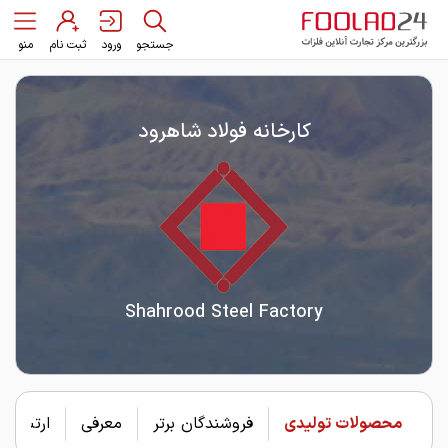
جستجو
ورود
ثبت نام
منو
کارخانه فولاد شاهرود
Shahrood Steel Factory
محصولات تولیدی
فروشندگان برتر
معرفی
ارتباط با