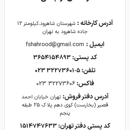
آدرس کارخانه :
شهرستان شاهرود،کیلومتر 12
جاده شاهرود به تهران
ایمیل :
fshahrood@gmail.com
کد پستی:
3654154893
تلفن:
5-32273601 023
فاکس:
32273606 023
آدرس دفتر فروش:
تهران خیابان احمد
قصیر (بخارست) کوی دهم پلا ک 25 طبقه
پنجم
کد پستی دفتر تهران:
1514747633