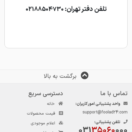
تلفن دفتر تهران:
02188504730
برگشت به بالا
تماس با ما
دسترسی سریع
واحد پشتیبانی امور کاربران:
خانه
support@foolad24.com
قیمت محصولات
تلفن پشتیبانی:
اعلام موجودی
031
35060
000