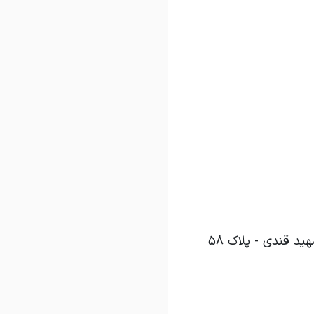
د قندی - پلاک ۵۸