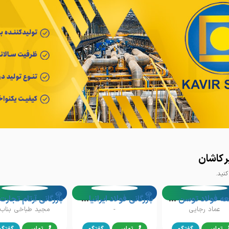
ر کاشان
نید.
توسعه فولاد توسن سپاهان (بازرگانی توسن)
بازرگانی فولاد ایرانیان (آی فولاد)
عماد رجایی
-
مجید طباخی بناب
تماس
گفتگو
تماس
گفتگو
تماس
گفتگو