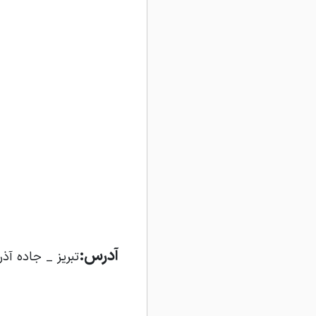
آدرس:
تبریز _ جاده آذرشهر شهرک صنعت