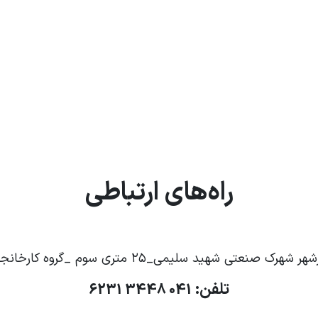
راه‌های ارتباطی
ی شهید سلیمی_۲۵ متری سوم _گروه کارخانجات فولاد نصر آذربایجان
تلفن:
041 3448 6231