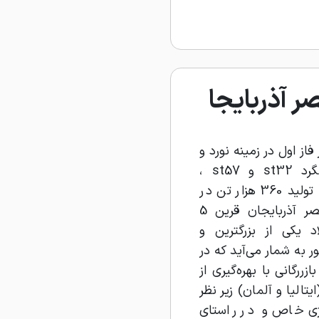
ر آذربایجا
از اول در زمینه نورد و
ذوب، تیرآهن سنگین ، میلگرد st32 و st57 ،
اکسیژن ، ناودانی و نبشی با تولید 360 هزار تن در
سال فعالیت می‌کند.فولاد نصر آذربایجان قرین 5
 یکی از بزرگترین و
به شمار می‌آید که در
زررگانی با بهره‌گیری از
تالیا و آلمان) زیر نظر
اتژی خاص و در راستای