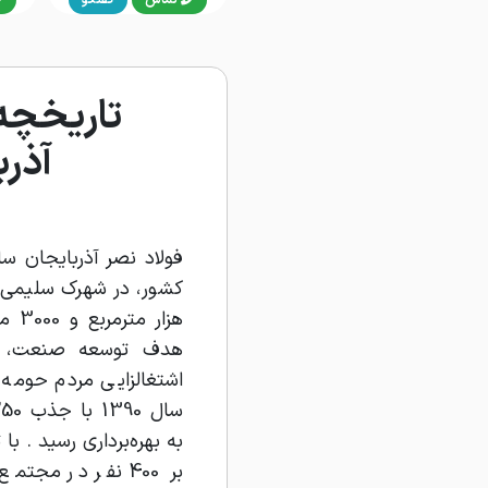
تاریخچه 
آذرب
هزار
هدف توسعه صنعت، ور
اشتغالزایی مردم حومه 
به بهره‌برداری رسید . ب
بر 400 نفر در مج