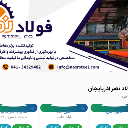
اد نصر آذربایجان
نید.
شهر آهن
آهن لند
همراه فلز آسیا
-
آزاد طلب
حجت حسن زاده
تماس
گفتگو
تماس
گفتگو
تماس
گفتگو