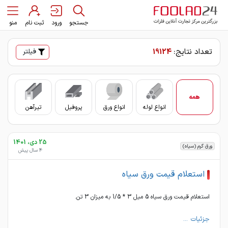
جستجو
ورود
ثبت نام
منو
تعداد نتایج:
19124
فیلتر
همه
انواع لوله
انواع ورق
پروفیل
تیرآهن
سای
25 دی، 1401
ورق گرم (سیاه)
4 سال پیش
استعلام قیمت ورق سیاه
استعلام قیمت ورق سیاه 5 میل 3 * 1/5 به میزان 3 تن.
جزئیات ...