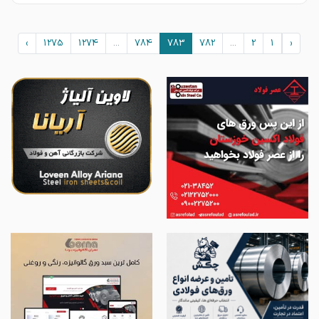
›
1275
1274
...
784
783
782
...
2
1
‹