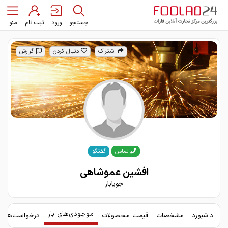
جستجو
ورود
ثبت نام
منو
اشتراک
دنبال کردن
گزارش
گفتگو
تماس
افشین عموشاهی
جویابار
موجودی‌های بار
داشبورد
مشخصات
قیمت محصولات
درخواست‌های 