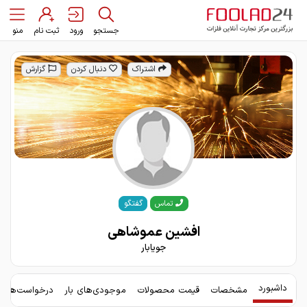
جستجو
ورود
ثبت نام
منو
اشتراک
دنبال کردن
گزارش
گفتگو
تماس
افشین عموشاهی
جویابار
داشبورد
مشخصات
قیمت محصولات
موجودی‌های بار
درخواست‌های 