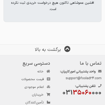
افشین عموشاهی تاکنون هیچ درخواست خریدی ثبت نکرده
است.
برگشت به بالا
تماس با ما
دسترسی سریع
واحد پشتیبانی امور کاربران:
خانه
support@foolad24.com
قیمت محصولات
تلفن پشتیبانی:
اعلام موجودی
031
35060
000
خریداران
تأمین‌کنندگان