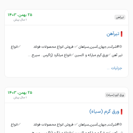
25 بهمن، 1403
تیرآهن
1 سال پیش
تیرآهن
💠#شرکت_جهان_آسین_سپاهان ✅ فروش انواع محصولات فولاد ✅انواع
تیر آهن ✅ورق گرم مبارکه و اکسین ✅انواع میلگرد (زاگرس . سیرج ...
جزئیات ...
25 بهمن، 1403
ورق گرم (سیاه)
1 سال پیش
ورق گرم (سیاه)
💠#شرکت_جهان_آسین_سپاهان ✅ فروش انواع محصولات فولاد ✅انواع