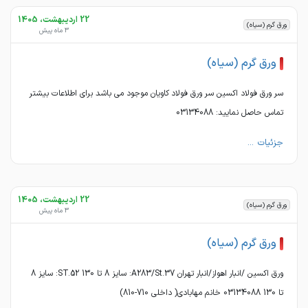
22 اردیبهشت، 1405
ورق گرم (سیاه)
3 ماه پیش
ورق گرم (سیاه)
سر ورق فولاد اکسین سر ورق فولاد کاویان موجود می باشد برای اطلاعات بیشتر
تماس حاصل نمایید: 03134088
جزئیات ...
22 اردیبهشت، 1405
ورق گرم (سیاه)
3 ماه پیش
ورق گرم (سیاه)
ورق اکسین /انبار اهواز/انبار تهران A283/St.37: سایز 8 تا 130 ST.52: سایز 8
تا 130 03134088 خانم مهابادی( داخلی 710-810)