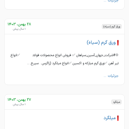
جزئیات ...
28 بهمن، 1403
ورق گرم (سیاه)
1 سال پیش
ورق گرم (سیاه)
💠#شرکت_جهان_آسین_سپاهان ✅ فروش انواع محصولات فولاد ✅انواع
تیر آهن ✅ورق گرم مبارکه و اکسین ✅انواع میلگرد (زاگرس . سیرج ...
جزئیات ...
27 بهمن، 1403
میلگرد
1 سال پیش
میلگرد