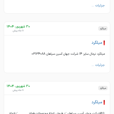
جزئیات ...
30 شهریور، 1404
میلگرد
11 ماه پیش
میلگرد
میلگرد نرمال سایز 14 شرکت جهان آسین سپاهان 03134088
جزئیات ...
30 شهریور، 1404
میلگرد
11 ماه پیش
میلگرد
💠#شرکت_جهان_آسین_سپاهان ✅ فروش انواع محصولات فولاد ✅انواع