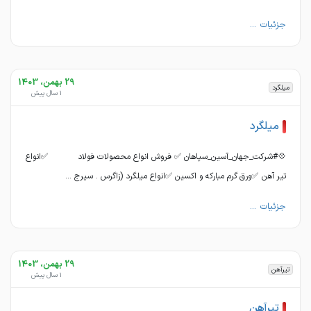
جزئیات ...
29 بهمن، 1403
میلگرد
1 سال پیش
میلگرد
💠#شرکت_جهان_آسین_سپاهان ✅ فروش انواع محصولات فولاد ✅انواع
تیر آهن ✅ورق گرم مبارکه و اکسین ✅انواع میلگرد (زاگرس . سیرج ...
جزئیات ...
29 بهمن، 1403
تیرآهن
1 سال پیش
تیرآهن