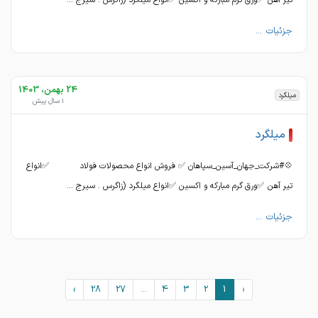
تیر آهن ✅ورق گرم مبارکه و اکسین ✅انواع میلگرد (زاگرس . سیرج ...
جزئیات ...
24 بهمن، 1403
میلگرد
1 سال پیش
میلگرد
💠#شرکت_جهان_آسین_سپاهان ✅ فروش انواع محصولات فولاد ✅انواع
تیر آهن ✅ورق گرم مبارکه و اکسین ✅انواع میلگرد (زاگرس . سیرج ...
جزئیات ...
›
28
27
...
4
3
2
1
‹