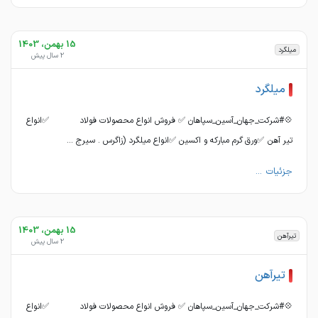
15 بهمن، 1403
میلگرد
2 سال پیش
میلگرد
💠#شرکت_جهان_آسین_سپاهان ✅ فروش انواع محصولات فولاد ✅انواع
تیر آهن ✅ورق گرم مبارکه و اکسین ✅انواع میلگرد (زاگرس . سیرج ...
جزئیات ...
15 بهمن، 1403
تیرآهن
2 سال پیش
تیرآهن
💠#شرکت_جهان_آسین_سپاهان ✅ فروش انواع محصولات فولاد ✅انواع