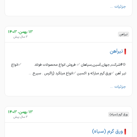
جزئیات ...
13 بهمن، 1403
تیرآهن
2 سال پیش
تیرآهن
💠#شرکت_جهان_آسین_سپاهان ✅ فروش انواع محصولات فولاد ✅انواع
تیر آهن ✅ورق گرم مبارکه و اکسین ✅انواع میلگرد (زاگرس . سیرج ...
جزئیات ...
13 بهمن، 1403
ورق گرم (سیاه)
2 سال پیش
ورق گرم (سیاه)