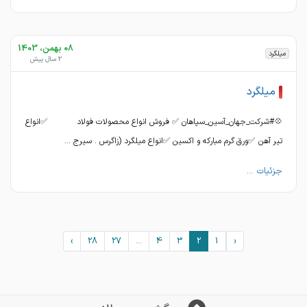
08 بهمن، 1403
میلگرد
2 سال پیش
میلگرد
💠#شرکت_جهان_آسین_سپاهان ✅ فروش انواع محصولات فولاد ✅انواع
تیر آهن ✅ورق گرم مبارکه و اکسین ✅انواع میلگرد (زاگرس . سیرج ...
جزئیات ...
›
28
27
...
4
3
2
1
‹