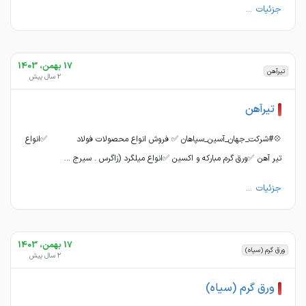
جزئیات ...
17 بهمن، 1403
تیرآهن
2 سال پیش
تیرآهن
💠#شرکت_جهان_آسین_سپاهان ✅ فروش انواع محصولات فولاد ✅انواع
تیر آهن ✅ورق گرم مبارکه و اکسین ✅انواع میلگرد (زاگرس . سیرج ...
جزئیات ...
17 بهمن، 1403
ورق گرم (سیاه)
2 سال پیش
ورق گرم (سیاه)