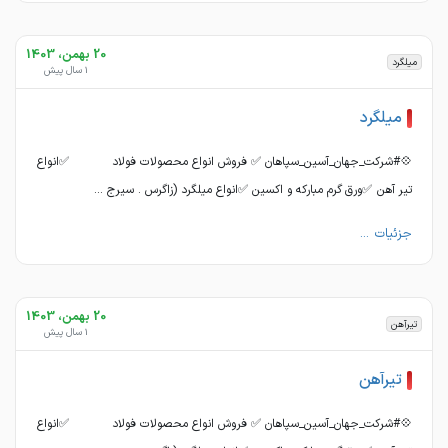
20 بهمن، 1403
میلگرد
1 سال پیش
میلگرد
💠#شرکت_جهان_آسین_سپاهان ✅ فروش انواع محصولات فولاد ✅انواع
تیر آهن ✅ورق گرم مبارکه و اکسین ✅انواع میلگرد (زاگرس . سیرج ...
جزئیات ...
20 بهمن، 1403
تیرآهن
1 سال پیش
تیرآهن
💠#شرکت_جهان_آسین_سپاهان ✅ فروش انواع محصولات فولاد ✅انواع