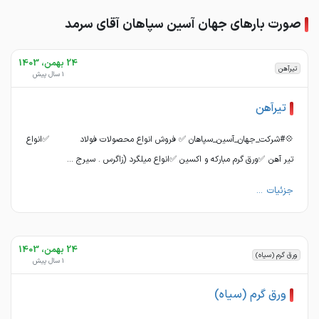
صورت بارهای جهان آسین سپاهان آقای سرمد
24 بهمن، 1403
تیرآهن
1 سال پیش
تیرآهن
💠#شرکت_جهان_آسین_سپاهان ✅ فروش انواع محصولات فولاد ✅انواع
تیر آهن ✅ورق گرم مبارکه و اکسین ✅انواع میلگرد (زاگرس . سیرج ...
جزئیات ...
24 بهمن، 1403
ورق گرم (سیاه)
1 سال پیش
ورق گرم (سیاه)