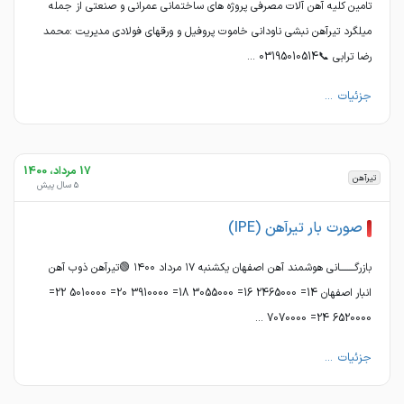
تامین کلیه آهن آلات مصرفی پروژه های ساختمانی عمرانی و صنعتی از جمله
میلگرد تیرآهن نبشی ناودانی خاموت پروفیل و ورقهای فولادی مدیریت :محمد
رضا ترابی 📞03195010514 ...
جزئیات ...
17 مرداد، 1400
تیرآهن
5 سال پیش
صورت بار تیرآهن (IPE)
بازرگــــــــانی هوشمند آهن اصفهان یکشنبه ١٧ مرداد ١۴٠٠ 🟢تیرآهن ذوب آهن
انبار اصفهان 14= 2465000 16= 3055000 18= 3910000 20= 5010000 22=
6520000 24= 7070000 ...
جزئیات ...