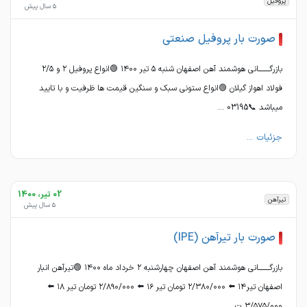
پروفیل
5 سال پیش
صورت بار پروفیل صنعتی
بازرگــــــــانی هوشمند آهن اصفهان شنبه ۵ تیر ١۴٠٠ 🟢انواع پروفیل ٢ و ٢/۵
فولاد اهواز گیلان 🟢انواع ستونی سبک و سنگین قیمت ها ظرفیت و با تایید
میباشد 📞03195 ...
جزئیات ...
02 تیر، 1400
تیرآهن
5 سال پیش
صورت بار تیرآهن (IPE)
بازرگــــــــانی هوشمند آهن اصفهان چهارشنبه ٢ خرداد ماه ١۴٠٠ 🟢تیرآهن انبار
اصفهان تیر١۴ ⬅️ ٢/٣٨٠/٠٠٠ تومان تیر ١۶ ⬅️ ٢/٨٩٠/٠٠٠ تومان تیر ١٨ ⬅️
٣/۵٧۵/٠٠٠ ت ...