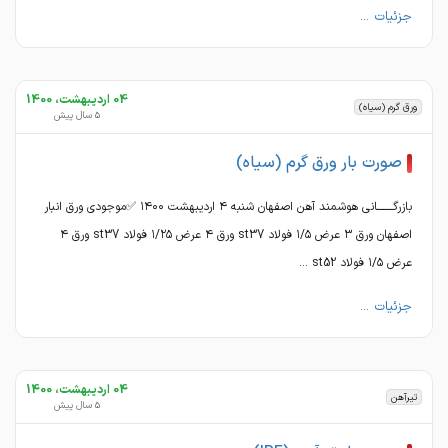
جزئیات ...
04 اردیبهشت، 1400
ورق گرم (سیاه)
5 سال پیش
صورت بار ورق گرم (سیاه)
بازرگــــــــانی هوشمند آهن اصفهان شنبه ۴ اردیبهشت ١۴٠٠ ✅موجودی ورق انبار
اصفهان ورق ٣ عرض ١/۵ فولاد st37 ورق ۴ عرض ١/٢۵ فولاد st37 ورق ۴
عرض ١/۵ فولاد st52 ...
جزئیات ...
04 اردیبهشت، 1400
تیرآهن
5 سال پیش