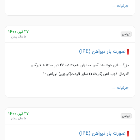
جزئیات ...
27 تیر، 1400
تیرآهن
5 سال پیش
صورت بار تیرآهن (IPE)
بازرگــــــــانی هوشمند آهن اصفهان 🔸یکشنبه ۲۷ تیر ۱۴۰۰🔸 تیرآهن
#نرمال_ذوب_آهن (کارخانه) سایز قیمت(کیلویی) تیرآهن ۱۲ ...
جزئیات ...
27 تیر، 1400
تیرآهن
5 سال پیش
صورت بار تیرآهن (IPE)