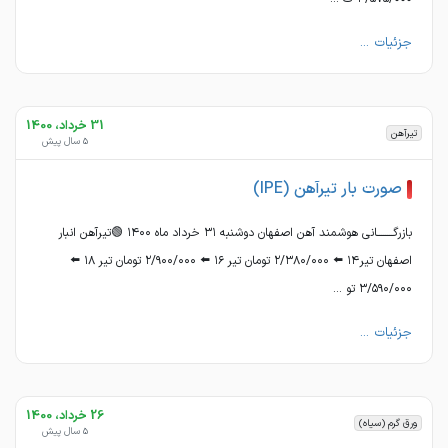
جزئیات ...
31 خرداد، 1400
تیرآهن
5 سال پیش
صورت بار تیرآهن (IPE)
بازرگــــــــانی هوشمند آهن اصفهان دوشنبه ٣١ خرداد ماه ١۴٠٠ 🟢تیرآهن انبار
اصفهان تیر١۴ ⬅️ ٢/٣٨٠/٠٠٠ تومان تیر ١۶ ⬅️ ٢/٩٠٠/٠٠٠ تومان تیر ١٨ ⬅️
٣/۵٩٠/٠٠٠ تو ...
جزئیات ...
26 خرداد، 1400
ورق گرم (سیاه)
5 سال پیش