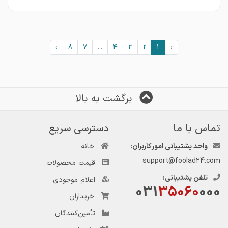
›
8
7
...
4
3
2
1
‹
برگشت به بالا
تماس با ما
دسترسی سریع
واحد پشتیبانی امور کاربران:
خانه
support@foolad24.com
قیمت محصولات
تلفن پشتیبانی:
اعلام موجودی
031
35060
000
خریداران
تأمین‌کنندگان