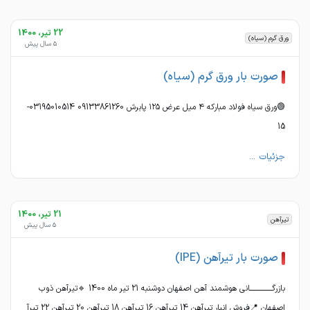
22 تیر، 1400
ورق گرم (سیاه)
5 سال پیش
صورت بار ورق گرم (سیاه)
🟢ورق سیاه فولاد مبارکه ۴ میل عرض ١٢۵ پابرش 09133861260 03195010514-
15
جزئیات ...
21 تیر، 1400
تیرآهن
5 سال پیش
صورت بار تیرآهن (IPE)
بازرگــــــــــــــــانی هوشمند آهن اصفهان دوشنبه 21 تیر ماه 1400 🔹تیرآهن ذوب
اصفهان 📍فروش انبار تیرآهن 14 تیرآهن 16 تیرآهن 18 تیرآهن 20 تیرآهن 22 تیرآ