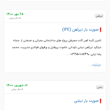
25 مهر، 1400
تیرآهن
5 سال پیش
صورت بار تیرآهن (IPE)
تامین کلیه آهن آلات مصرفی پروژه های ساختمانی عمرانی و صنعتی از جمله
میلگرد تیرآهن نبشی ناودانی خاموت پروفیل و ورقهای فولادی مدیریت :محمد
رضا ترابی 📞03195010514- ...
جزئیات ...
08 شهریور، 1400
نبشی
5 سال پیش
صورت بار نبشی