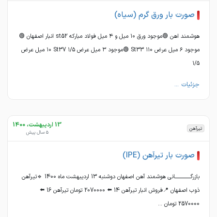
صورت بار ورق گرم (سیاه)
هوشمند اهن 🟢موجود ورق ١٠ میل و ۴ میل فولاد مبارکه st52 انبار اصفهان 🟢
موجود ۶ میل عرض ١١٠ St33 🟢موجود ٣ میل عرض ١/۵ St37 ١٠ میل عرض
١/۵
جزئیات ...
13 اردیبهشت، 1400
تیرآهن
5 سال پیش
صورت بار تیرآهن (IPE)
بازرگــــــــــــــــانی هوشمند آهن اصفهان دوشنبه 13 اردیبهشت ماه 1400 🔹تیرآهن
ذوب اصفهان 📍فروش انبار تیرآهن 14 ⬅️ 2070000 تومان تیرآهن 16 ⬅️
2570000 تومان ...