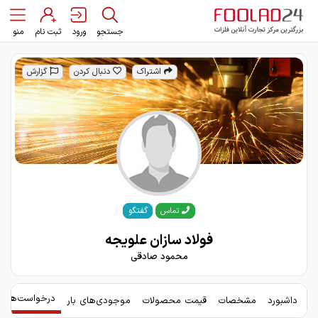
جستجو
ورود
ثبت نام
منو
اشتراک
دنبال کردن
گزارش
گفتگو
تماس
فولاد سازان علویجه
محمود صادقی
درخواست‌های 
داشبورد
مشخصات
قیمت محصولات
موجودی‌های بار