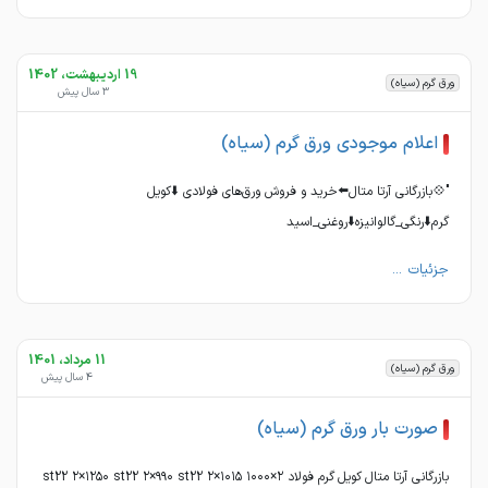
19 اردیبهشت، 1402
ورق گرم (سیاه)
3 سال پیش
اعلام موجودی ورق گرم (سیاه)
"💠بازرگانی آرتا متال⬅️خرید و‌ فروش ورق‌های فولادی ⬇️کویل
گرم⬇️رنگی_گالوانیزه⬇️روغنی_اسید
جزئیات ...
11 مرداد، 1401
ورق گرم (سیاه)
4 سال پیش
صورت بار ورق گرم (سیاه)
بازرگانی آرتا متال کویل گرم فولاد ۲×۱۰۰۰ st22 ۲×۱۲۵۰ st22 ۲×۹۹۰ st22 ۲×۱۰۱۵