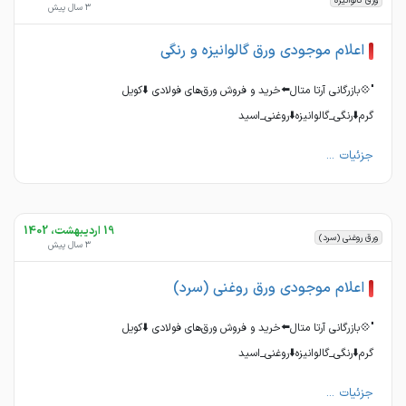
ورق گالوانیزه
3 سال پیش
اعلام موجودی ورق گالوانیزه و رنگی
"💠بازرگانی آرتا متال⬅️خرید و‌ فروش ورق‌های فولادی ⬇️کویل
گرم⬇️رنگی_گالوانیزه⬇️روغنی_اسید
جزئیات ...
19 اردیبهشت، 1402
ورق روغنی (سرد)
3 سال پیش
اعلام موجودی ورق روغنی (سرد)
"💠بازرگانی آرتا متال⬅️خرید و‌ فروش ورق‌های فولادی ⬇️کویل
گرم⬇️رنگی_گالوانیزه⬇️روغنی_اسید
جزئیات ...