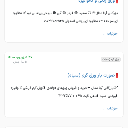
ورق رنگی و گالوانیزه
بازرگانی آرتا متال🌸 ⚪ سفید 🔴 قرمز 🔵 آبی 🟠 نارنجی پرتقالی کرم 8017قهوه
ای سوخته ۸۰۰۴قهوه ای روشن اصفهان ۰۹۰۳۶۷۸۶۵۴۵
جزئیات ...
27 شهریور، 1400
ورق گرم (سیاه)
5 سال پیش
صورت بار ورق گرم (سیاه)
"💠بازرگانی آرتا متال ⬅️خرید و‌ فروش ورق‌های فولادی ⬇️کویل گرم ⬇️رنگی_گالوانیزه
⬇️روغنی_اسید ⬇️تلفن ثابت 045_33257710"
جزئیات ...