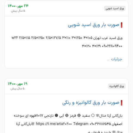
24 مهر، 1400
ورق اسید شویی
5 سال پیش
صورت بار ورق اسید شویی
ورق اسید غرب تهران w22 ۲/۵×۱۱۵ ۲/۵×۱۲۵۰ ۲/۵×۱۲۷/۵ ۳×۱۱۰ ۳×۱۲۵۰ ۴×۱۰۵
۴×۱۲۰ ۴×۱۲۹ 09022809400
جزئیات ...
19 مهر، 1400
ورق گالوانیزه
5 سال پیش
صورت بار ورق گالوانیزه و رنگی
بازرگانی آرتا متال🌸 ⚪ سفید 🔴 قرمز 🔵 آبی 🟠 نارنجی 8017قهوه ای سوخته
اصفهان ۰۹۰۳۶۷۸۶۵۴۵ https://t.me/arta20200 Telegram 🌸بازرگانی آرتا
متال🌸 خرید و‌ فروش ور ...