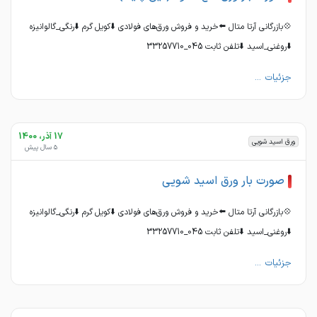
💠بازرگانی آرتا متال ⬅️خرید و‌ فروش ورق‌های فولادی ⬇️کویل گرم ⬇️رنگی_گالوانیزه
⬇️روغنی_اسید ⬇️تلفن ثابت 045_33257710
جزئیات ...
17 آذر، 1400
ورق اسید شویی
5 سال پیش
صورت بار ورق اسید شویی
💠بازرگانی آرتا متال ⬅️خرید و‌ فروش ورق‌های فولادی ⬇️کویل گرم ⬇️رنگی_گالوانیزه
⬇️روغنی_اسید ⬇️تلفن ثابت 045_33257710
جزئیات ...