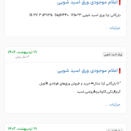
اعلام موجودی ورق اسید شویی
بازرگانی ارتا ورق اسید شویی 3*1250. St:37 3.5*1135. Saph440
جزئیات ...
19 اردیبهشت، 1402
ورق اسید شویی
3 سال پیش
اعلام موجودی ورق اسید شویی
"💠بازرگانی آرتا متال⬅️خرید و‌ فروش ورق‌های فولادی ⬇️کویل
گرم⬇️رنگی_گالوانیزه⬇️روغنی_اسید
جزئیات ...
19 اردیبهشت، 1402