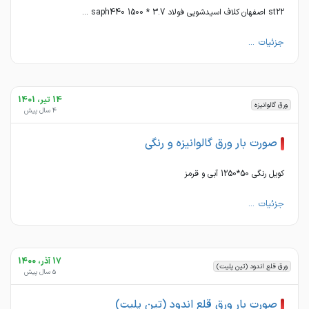
st22 اصفهان کلاف اسیدشویی فولاد 3.7 * 1500 saph440 ...
جزئیات ...
14 تیر، 1401
ورق گالوانیزه
4 سال پیش
صورت بار ورق گالوانیزه و رنگی
کویل رنگی 50*1250 آبی و قرمز
جزئیات ...
17 آذر، 1400
ورق قلع اندود (تین پلیت)
5 سال پیش
صورت بار ورق قلع اندود (تین پلیت)