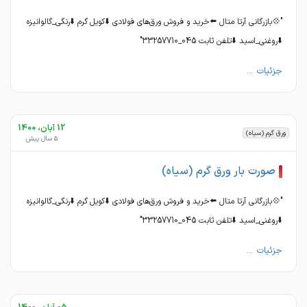
"💠بازرگانی آرتا متال ⬅️خرید و‌ فروش ورق‌های فولادی ⬇️کویل گرم ⬇️رنگی_گالوانیزه
⬇️روغنی_اسید ⬇️تلفن ثابت 045_33257710"
جزئیات ...
12 آبان، 1400
ورق گرم (سیاه)
5 سال پیش
صورت بار ورق گرم (سیاه)
"💠بازرگانی آرتا متال ⬅️خرید و‌ فروش ورق‌های فولادی ⬇️کویل گرم ⬇️رنگی_گالوانیزه
⬇️روغنی_اسید ⬇️تلفن ثابت 045_33257710"
جزئیات ...