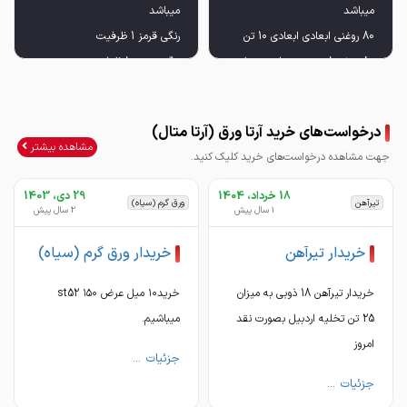
80 عرض 1 متر به میزان دو رول در
رنگی سفید 1 ظرفیت
50 عرض 1 متر به میزان 2 رول 7
درخواست‌های خرید آرتا ورق (آرتا متال)
تنی
مشاهده بیشتر
جهت مشاهده درخواست‌های خرید کلیک کنید.
18 خرداد، 1404
29 دی، 1403
تیرآهن
ورق گرم (سیاه)
1 سال پیش
2 سال پیش
خریدار تیرآهن
خریدار ورق گرم (سیاه)
خریدار تیرآهن 18 ذوبی به میزان
خرید۱۰ میل عرض ۱۵۰ st52
25 تن تخلیه اردبیل بصورت نقد
میباشیم.
امروز
جزئیات ...
جزئیات ...