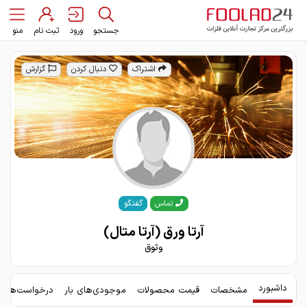
جستجو
ورود
ثبت نام
منو
اشتراک
دنبال کردن
گزارش
گفتگو
تماس
آرتا ورق (آرتا متال)
وثوق
داشبورد
مشخصات
قیمت محصولات
موجودی‌های بار
درخواست‌های 