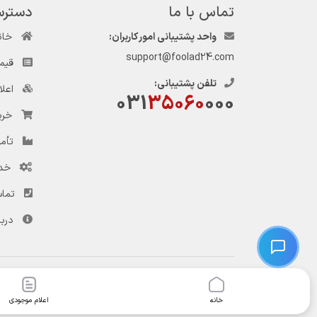
تماس با ما
دسترس
واحد پشتیبانی امور کاربران:
خان
support@foolad24.com
قیم
تلفن پشتیبانی:
اعل
031
35060
000
خری
تأمی
خد
تماس
دربا
© کلیه حقوق این وب‌سایت و سرویس‌های آن متعلق به سامانه فولاد ۲۴ است.
خانه
اعلام موجودی