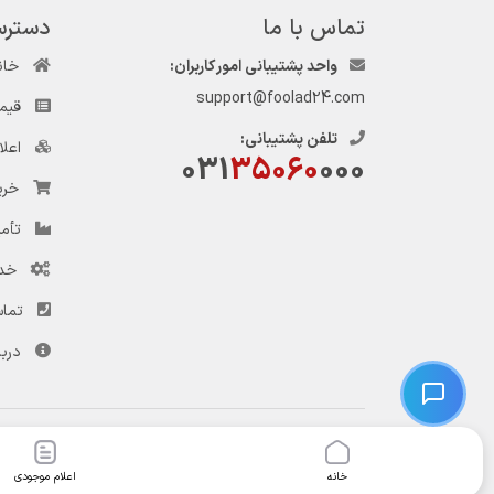
تماس با ما
دسترس
واحد پشتیبانی امور کاربران:
خان
support@foolad24.com
قیم
تلفن پشتیبانی:
اعل
031
35060
000
خری
تأمی
خد
تماس
دربا
© کلیه حقوق این وب‌سایت و سرویس‌های آن متعلق به سامانه فولاد ۲۴ است.
خانه
اعلام موجودی