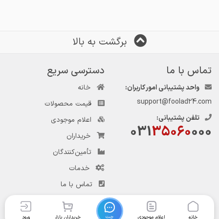
تیرآهن ۲۲ [ ۳۲۰ کیلویی]
تیرآهن ۲۴ [۳۷۰ کیلویی]
برگشت به بالا
تیرآهن ۲۷ [۴۴۰ کیلویی]
تماس با ما
دسترسی سریع
تیرآهن ۳۰ [۵۱۰ کیلویی]
واحد پشتیبانی امور کاربران:
خانه
🌐 fardafoolad.com/s/34d3
support@foolad24.com
قیمت محصولات
تلفن پشتیبانی:
اعلام موجودی
تیرآهن ۱۴ [۱۳۵ کیلویی]
031
35060
000
خریداران
تیرآهن ۱۶ [۱۷۰ کیلویی]
تأمین‌کنندگان
خدمات
تیرآهن ۱۸ [۲۰۵ کیلویی]
تماس با ما
تیرآهن ۲۰ [۲۴۰ کیلویی]
چت
خانه
اعلام موجودی
خریداران بازار
ورود