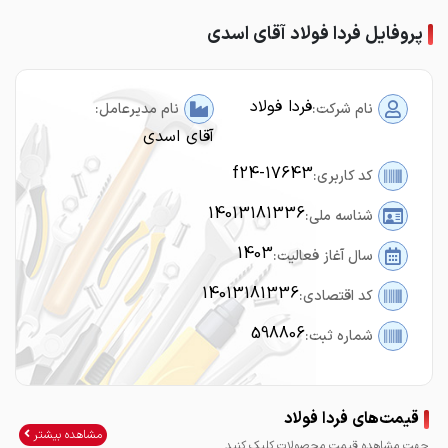
پروفایل فردا فولاد آقای اسدی
فردا فولاد
نام شرکت:
نام مدیرعامل:
آقای اسدی
f24-17643
کد کاربری:
14013181336
شناسه ملی:
1403
سال آغاز فعالیت:
14013181336
کد اقتصادی:
598806
شماره ثبت:
قیمت‌های فردا فولاد
مشاهده بیشتر
جهت مشاهده قیمت محصولات کلیک کنید.