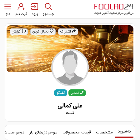
جستجو
ورود
ثبت نام
منو
اشتراک
دنبال کردن
گزارش
گفتگو
تماس
علی کمالی
تست
داشبورد
مشخصات
قیمت محصولات
موجودی‌های بار
درخواست‌های 